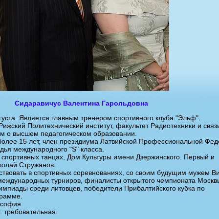
Сидаравичус Валентина Гарольдовна
вгуста. Является главным тренером спортивного клуба "Эльф".
ижский Политехнический институт, факультет Радиотехники и связи
ом о высшем педагогическом образовании.
олее 15 лет, член президиума Латвийской Профессиональной Фе
дья международного "S" класса.
 спортивных танцах, Дом Культуры имени Дзержинского. Первый и
колай Стружанов.
твовать в спортивных соревнованиях, со своим будущим мужем В
международных турниров, финалисты открытого чемпионата Москв
мпиады среди литовцев, победители Прибалтийского кубка по
грамме.
ософия
 требовательная.