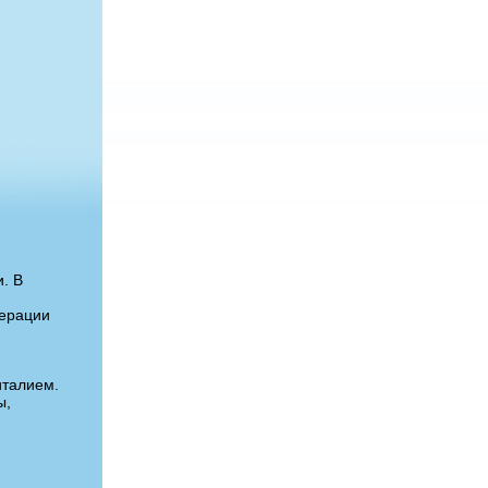
. В
дерации
италием.
ы,