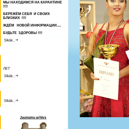
МЫ НАХОДИМСЯ НА КАРАНТИНЕ
!!!!
БЕРЕЖЁМ СЕБЯ И СВОИХ
БЛИЗКИХ !!!!
ЖДЁМ НОВОЙ ИНФОРМАЦИИ.....
БУДЬТЕ ЗДОРОВЫ !!!!
Sīkāk...
ЛЕТ
Sīkāk...
Sīkāk...
Jaunumu arhīvs