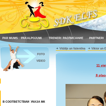
PAR MUMS
PAKALPOJUMI
TRENERI
РАСПИСАНИЕ
PARTNERI
Vitālijs un Valentīna
Viktor un 
FOTO
VIDEO
11 vi
8 pla
В СООТВЕТСТВИИ УКАЗА МК